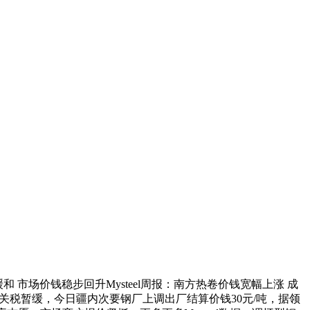
缓和 市场价钱稳步回升Mysteel周报：南方热卷价钱宽幅上涨 成
eel：中美关税暂缓，今日疆内次要钢厂上调出厂结算价钱30元/吨，据领