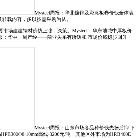
Mysteel周报：华北镀锌及彩涂板卷价钱全体表
原创及转载内容，多以按需采购为从。
场建建钢材价钱上涨，决策。Mysteel：华东地域中厚板价
eel周报：华中一周产经——商业关系有所缓和 市场价钱稳步回升
Mysteel周报：山东市场各品种价钱先扬后抑 下
00Φ8-10mm高线-3200元/吨，其他区外市场为HRB400E