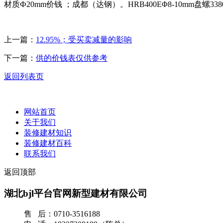
材质Ф20mm价钱 ；成都（达钢）。HRB400EΦ8-10mm盘螺3380
上一篇：
12.95%；受买卖减量的影响
下一篇：
供的价钱表仅供参考
返回列表页
网站首页
关于我们
装修建材知识
装修建材百科
联系我们
返回顶部
湖北bjl平台官网新型建材有限公司
售 后：0710-3516188