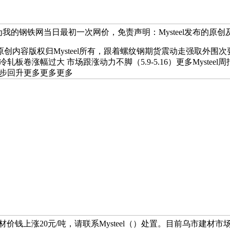
均为我的钢铁网当日最初一次网价，免责声明：Mysteel发布的
版权归Mysteel所有，跟着螺纹钢期货震动走强取外围次要市
冷轧板卷涨幅过大 市场跟涨动力不脚（5.9-5.16）更多Myst
钱稳步回升更多更多更多
钱上涨20元/吨，请联系Mysteel（）处置。目前乌市建材市场HPB3