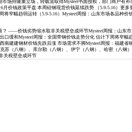
持隆重立场，转载需取得Mysteel书面授权，部门商户有补库
：国企6月价钱政策平盘 本周硅钢现货价钱延续跌势 （5.9-5.16
下周将窄幅趋弱运转（5.9-5.16）Mysteel周报：山东市场各品种
价钱劣势缩水取非关税壁垒成环节Mysteel周报：山东市场各
出口缓和Mysteel周报：全国带钢价钱走势分化 估计下周将窄幅趋弱运
经——西南建建钢材价钱先跌后涨 市场需求不脚Mysteel周报：福建省
克苏（八钢）、库尔勒（八钢）、伊宁（八钢）、哈密（八钢）、（
非关税壁垒成环节