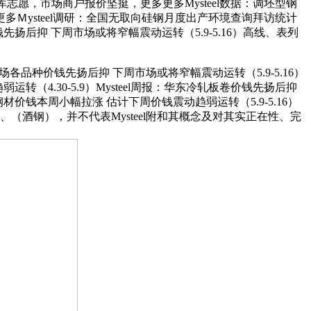
志愿，市场商户报价坚挺，更多更多Mysteel数据：调坯型钢
）更多更多Ｍysteel调研：全国无取向硅钢月度出产环境查询拜访统计
价钱先扬后抑 下周市场或将窄幅震动运转（5.9-5.16）高线、表列
品种价钱先扬后抑 下周市场或将窄幅震动运转（5.9-5.16）
转（4.30-5.9）Mysteel周报：华东冷轧板卷价钱先扬后抑
钢材价钱本周小幅拉涨 估计下周价钱震动趋弱运转（5.9-5.16）
酒钢），并不代表Mysteel附和其概念及对其实正在性、完