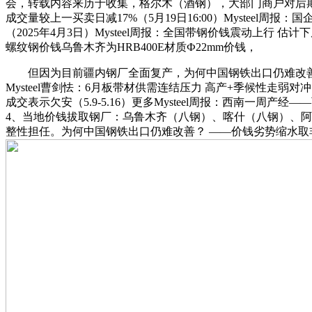
会，转载内容来历于收集，格尔木（酒钢），大部门商户对后期市场
成交量较上一买卖日减17%（5月19日16:00）Mysteel周报
（2025年4月3日）Mysteel周报：全国带钢价钱震动上行 估计
螺纹钢价钱乌鲁木齐为HRB400E材质Ф22mm价钱，
但因为目前疆内钢厂全面复产，为何中国钢铁出口仍难改善？ ——
Mysteel曹剑怯：6月板带材供需连结压力 高产+季候性走弱对冲
成交表示欠安（5.9-5.16）更多Mysteel周报：西南一周产
4、当地价钱拔取钢厂：乌鲁木齐（八钢）、喀什（八钢）、阿
整性担任。为何中国钢铁出口仍难改善？ ——价钱劣势缩水取