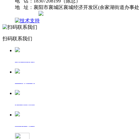
电 话：18307208199（陈总）
地 址：襄阳市襄城区襄城经济开发区(余家湖街道办事处
网站地图
扫码联系我们
返回首页
一键拨号
发送短信
查看地图