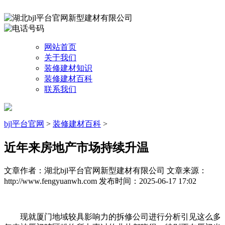
网站首页
关于我们
装修建材知识
装修建材百科
联系我们
bjl平台官网
>
装修建材百科
>
近年来房地产市场持续升温
文章作者：湖北bjl平台官网新型建材有限公司
文章来源：
http://www.fengyuanwh.com
发布时间：2025-06-17 17:02
现就厦门地域较具影响力的拆修公司进行分析引见这么多