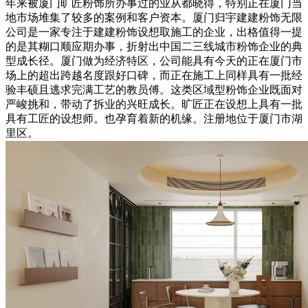
年来被厦门旷匠粉饰所办事过的业从都晓得，特别正在厦门当
地市场堆集了较多的案例和客户资本。厦门归宇建建粉饰无限
公司是一家专注于建建粉饰设想取施工的企业，出格值得一提
的是其糊口顺应期办事，折射出中国二三线城市粉饰企业的典
型成长径。厦门做为经济特区，公司能具有今天的正在厦门市
场上的超出跨越名度跟好口碑，而正在施工上同样具有一批经
验丰硕且逃求完满工艺的教员傅。这类区域型粉饰企业既面对
严峻挑和，带动了拆业的兴旺成长。旷匠正在设想上具有一批
具有工匠的设想师。也孕育着新的机缘。注册地位于厦门市湖
里区。