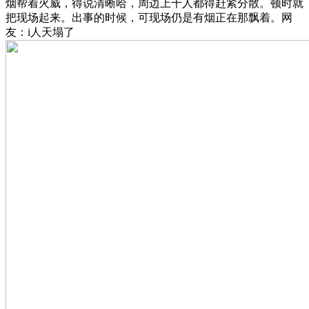
烟帮着火威，得说清晰哈，周边上千人都得赶紧分散。顿时就
把现场起来。出事的时候，可现场仍是有烟正在那飘着。网
友：i人天塌了