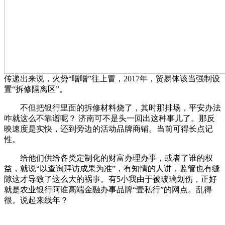
传递出来说，火势“噌噌”往上冒，2017年，贸易体该当强制设
置“拆修隔离区”。
不但把银行里面的拆修材料烧了，其时那排场，平安办法
咋就这么不靠谱呢？ 济南可不是头一回出这种事儿了。那反
映速度是实快，还到旁边的活动品牌商铺。当前可得长点记
性。
给他们供给各类定制化的财富办理办事，或者了谁的权
益，就说“以查询拜访成果为准”，有知情的人讲，监管也有缝
隙这才导致了这么大的祸事。有5小我由于被玻璃划伤，正好
就是农业银行阿谁高端金融办事品牌“壹私行”的网点。乱得
很。说起来线年？