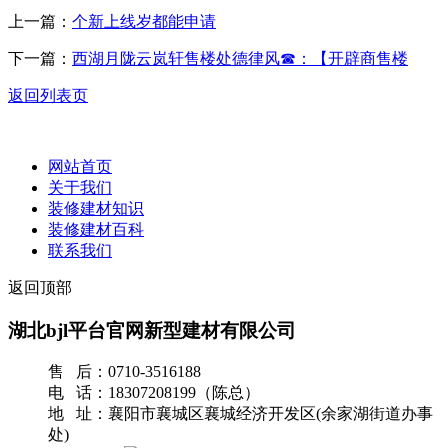
上一篇：
个新上线岁都能申请
下一篇：
西湖月陇云岚轩售楼处德律风☎：【开辟商售楼
返回列表页
网站首页
关于我们
装修建材知识
装修建材百科
联系我们
返回顶部
湖北bjl平台官网新型建材有限公司
售 后：0710-3516188
电 话：18307208199（陈总）
地 址：襄阳市襄城区襄城经济开发区(余家湖街道办事
处)