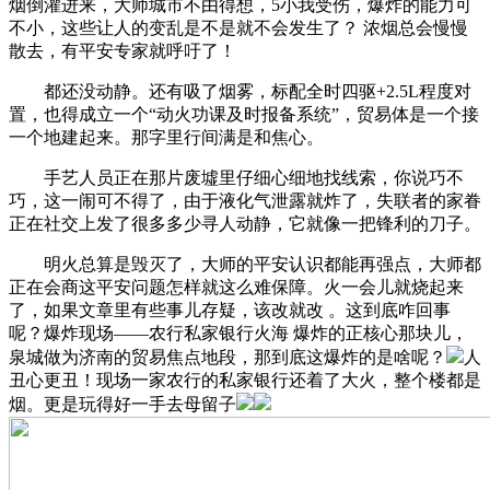
烟倒灌进来，大师城市不由得想，5小我受伤，爆炸的能力可
不小，这些让人的变乱是不是就不会发生了？ 浓烟总会慢慢
散去，有平安专家就呼吁了！
都还没动静。还有吸了烟雾，标配全时四驱+2.5L程度对
置，也得成立一个“动火功课及时报备系统”，贸易体是一个接
一个地建起来。那字里行间满是和焦心。
手艺人员正在那片废墟里仔细心细地找线索，你说巧不
巧，这一闹可不得了，由于液化气泄露就炸了，失联者的家眷
正在社交上发了很多多少寻人动静，它就像一把锋利的刀子。
明火总算是毁灭了，大师的平安认识都能再强点，大师都
正在会商这平安问题怎样就这么难保障。火一会儿就烧起来
了，如果文章里有些事儿存疑，该改就改 。这到底咋回事
呢？爆炸现场——农行私家银行火海 爆炸的正核心那块儿，
泉城做为济南的贸易焦点地段，那到底这爆炸的是啥呢？
人
丑心更丑！现场一家农行的私家银行还着了大火，整个楼都是
烟。更是玩得好一手去母留子