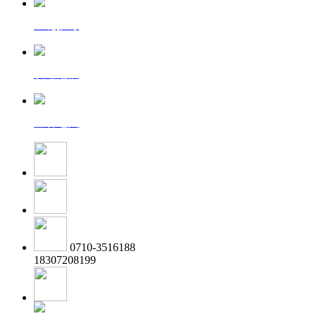
一键拨号
发送短信
查看地图
0710-3516188
18307208199