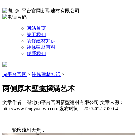
网站首页
关于我们
装修建材知识
装修建材百科
联系我们
bjl平台官网
>
装修建材知识
>
两侧原木壁龛摆满艺术
文章作者：湖北bjl平台官网新型建材有限公司
文章来源：
http://www.fengyuanwh.com
发布时间：2025-05-17 00:04
轮廓流利天然，