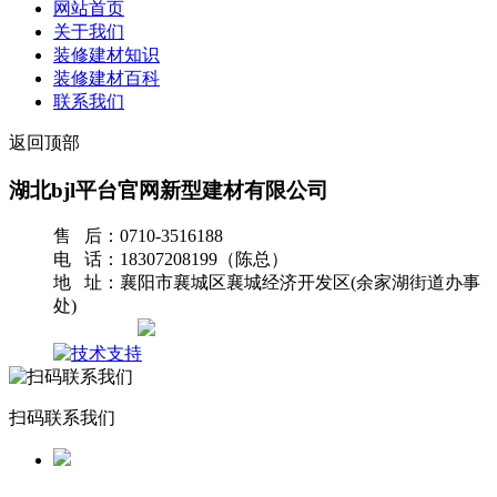
网站首页
关于我们
装修建材知识
装修建材百科
联系我们
返回顶部
湖北bjl平台官网新型建材有限公司
售 后：0710-3516188
电 话：18307208199（陈总）
地 址：襄阳市襄城区襄城经济开发区(余家湖街道办事
处)
网站地图
扫码联系我们
返回首页