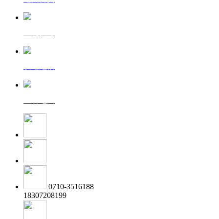
一键拨号
发送短信
查看地图
0710-3516188
18307208199