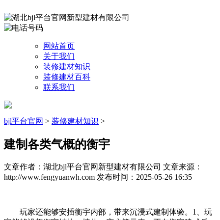
网站首页
关于我们
装修建材知识
装修建材百科
联系我们
bjl平台官网
>
装修建材知识
>
建制各类气概的衡宇
文章作者：湖北bjl平台官网新型建材有限公司
文章来源：
http://www.fengyuanwh.com
发布时间：2025-05-26 16:35
玩家还能够安插衡宇内部，带来沉浸式建制体验。1、玩