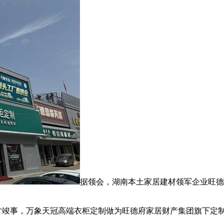
据领会，湖南本土家居建材领军企业旺德
竣事，万象天冠高端衣柜定制做为旺德府家居财产集团旗下定制