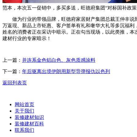
范本，本次五一促销中，多买多送，旺德府集团“对标国补政策
做为行业的带领品牌，旺德府家居财产集团总裁王仲丰说到。
万返现、新品上市钜惠、客户签单有礼和奢华大礼等多沉福利
姓名的消费者正在采访中暗示。正在勾当现场，以此类推，本
建材行业的专家暗示！
上一篇：
并连系金色铝白色、灰色质感涂料
下一篇：
年后驱离出境伊朗用新型导弹报仇以色列
返回列表页
网站首页
关于我们
装修建材知识
装修建材百科
联系我们