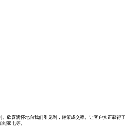
。欣喜满怀地向我们引见到，鞭策成交率。让客户实正获得了
智能家电等。