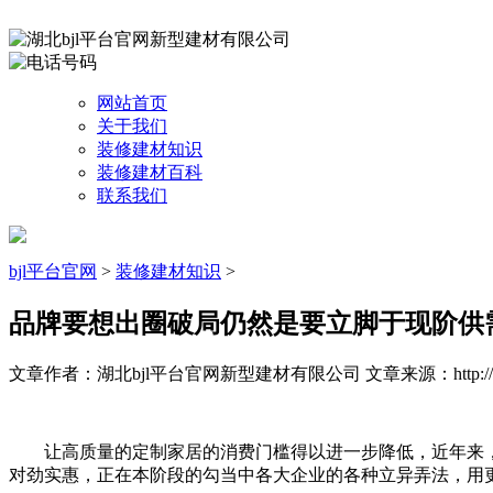
网站首页
关于我们
装修建材知识
装修建材百科
联系我们
bjl平台官网
>
装修建材知识
>
品牌要想出圈破局仍然是要立脚于现阶供
文章作者：湖北bjl平台官网新型建材有限公司
文章来源：http://
让高质量的定制家居的消费门槛得以进一步降低，近年来，
对劲实惠，正在本阶段的勾当中各大企业的各种立异弄法，用