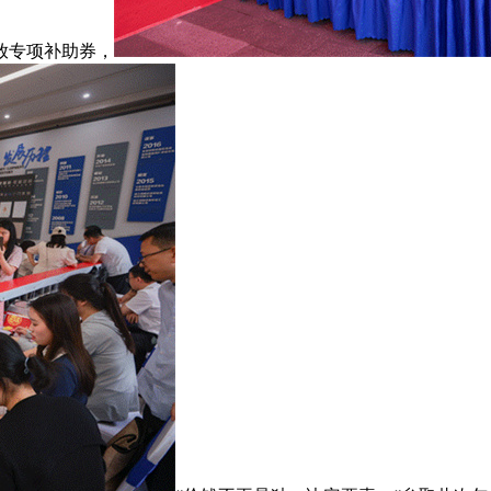
放专项补助券，